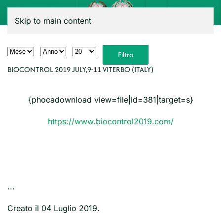
Menu
Skip to main content
Filtri
Mese
Anno
Visualizza #
Filtro
BIOCONTROL 2019 JULY,9-11 VITERBO (ITALY)
{phocadownload view=file|id=381|target=s}
https://www.biocontrol2019.com/
...
Creato il
04 Luglio 2019
.