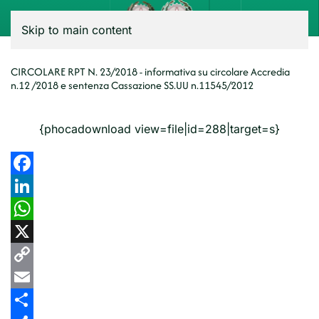
Menu
Skip to main content
CIRCOLARE RPT N. 23/2018 - informativa su circolare Accredia
n.12 /2018 e sentenza Cassazione SS.UU n.11545/2012
{phocadownload view=file|id=288|target=s}
Facebook
LinkedIn
WhatsApp
X
Copy
Link
Email