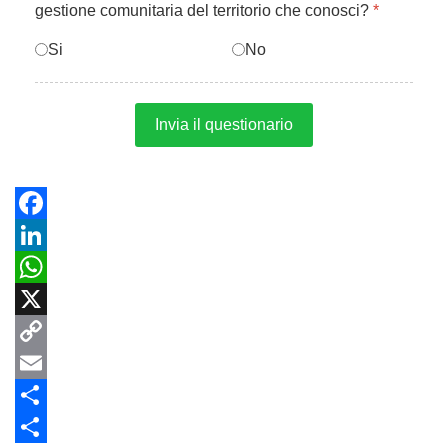
gestione comunitaria del territorio che conosci?
*
Si
No
Invia il questionario
Facebook
LinkedIn
WhatsApp
X
Copy
Link
Email
Share