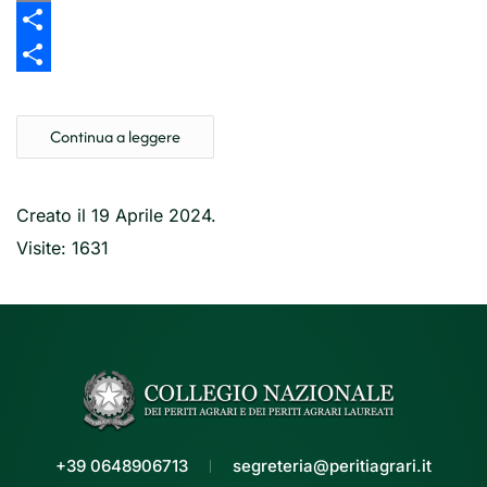
Link
Email
Share
Share
Continua a leggere
Creato il
19 Aprile 2024
.
Visite: 1631
+39 0648906713
segreteria@peritiagrari.it