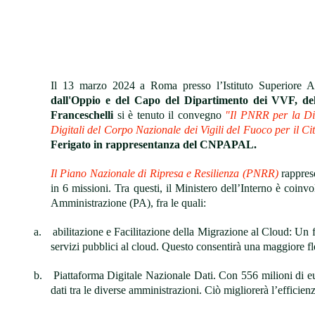
Il 13 marzo 2024 a Roma presso l’Istituto Superiore A
dall'Oppio e del Capo del Dipartimento dei VVF, del
Franceschelli
si è tenuto il convegno
"Il PNRR per la Digi
Digitali del Corpo Nazionale dei Vigili del Fuoco per il Ci
Ferigato in rappresentanza del CNPAPAL.
Il Piano Nazionale di Ripresa e Resilienza (PNRR)
rappres
in 6 missioni. Tra questi, il Ministero dell’Interno è coinvo
Amministrazione (PA), fra le quali:
a.
abilitazione e Facilitazione della Migrazione al Cloud: Un 
servizi pubblici al cloud. Questo consentirà una maggiore fless
b.
Piattaforma Digitale Nazionale Dati. Con 556 milioni di eu
dati tra le diverse amministrazioni. Ciò migliorerà l’efficien