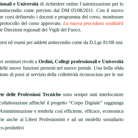
ionali e Università
di richiedere online l’autorizzazione per lo
ti antincendio come previsto dal DM 05/08/2011. Con il nuovo
azione corsi definendo i docenti e programma del corso, monitorare
i protocollo del corso approvato.
La nuova procedura sostituirà
le Direzioni regionali dei Vigili del Fuoco.
 corsi ed esami per addetti antincendio come da D.Lgs 81/08 smi.
ri seminari rivolti a
Ordini, Collegi professionali e Università
 delle nuove funzioni presenti nel nuovo portale. Una bella sfida
o di porsi al servizio della collettività riconosciuto per le sue
te delle Professioni Tecniche
sono sempre stati interlocutore
collaborazione affinché il progetto “Corpo Digitale” raggiunga
 Amministrazione e renderla così efficiente, efficace, economica
ie anche ai Liberi Professionisti e ad un modello sussidiario
co-produttivi