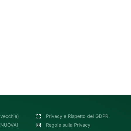
(vecchia)
Privacy e Rispetto del GDPR
 (NUOVA)
Regole sulla Privacy