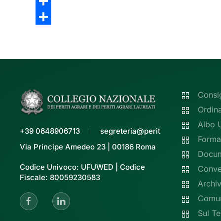
Link
Email
Share
Share
Consi
Ordin
Albo 
+39 0648906713
segreteria@peritiagrari.it
Forma
Via Principe Amedeo 23 | 00186 Roma
Docume
Codice Univoco: UFUWED | Codice
Conve
Fiscale: 80059230583
Archiv
Comun
Sul Te