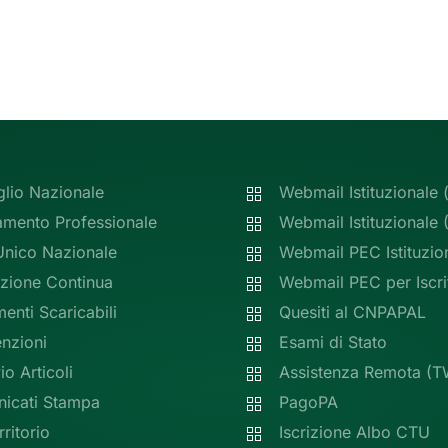
glio Nazionale
Webmail Istituzionale 
amento Professionale
Webmail Istituzionale
Unico Nazionale
Webmail PEC Istituzio
zione Continua
Webmail PEC per Iscrit
nti Scaricabili
Quesiti al CNPAPAL
nzioni
Esami di Stato
io Articoli
Assistenza Remota (T
icati Stampa
PagoPA
rritorio
Iscrizione Albo CTU