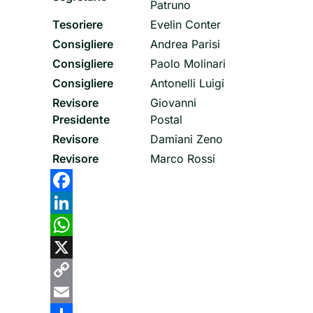
Patruno
Tesoriere
Evelin Conter
Consigliere
Andrea Parisi
Consigliere
Paolo Molinari
Consigliere
Antonelli Luigi
Revisore
Giovanni
Presidente
Postal
Revisore
Damiani Zeno
Revisore
Marco Rossi
Facebook
LinkedIn
WhatsApp
X
Copy