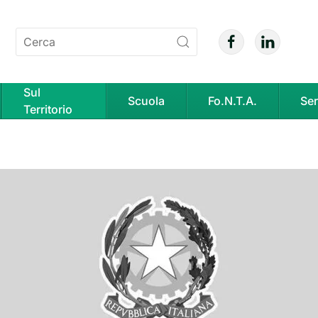
Sul
Scuola
Fo.N.T.A.
Ser
Territorio