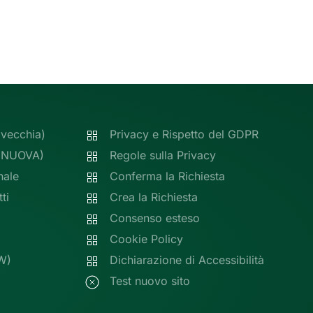
(vecchia)
Privacy e Rispetto del GDPR
 (NUOVA)
Regole sulla Privacy
nale
Conferma la Richiesta
ti
Crea la Richiesta
Consenso esteso
Cookie Policy
W)
Dichiarazione di Accessibilità
Test nuovo sito