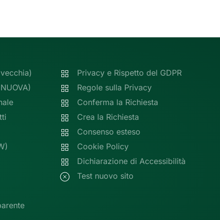
(vecchia)
Privacy e Rispetto del GDPR
 (NUOVA)
Regole sulla Privacy
nale
Conferma la Richiesta
ti
Crea la Richiesta
Consenso esteso
W)
Cookie Policy
Dichiarazione di Accessibilità
Test nuovo sito
parente