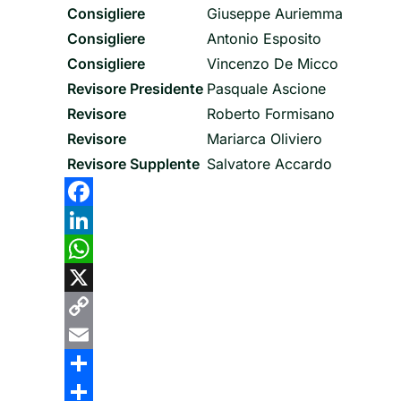
Consigliere
Giuseppe Auriemma
Consigliere
Antonio Esposito
Consigliere
Vincenzo De Micco
Revisore Presidente
Pasquale Ascione
Revisore
Roberto Formisano
Revisore
Mariarca Oliviero
Revisore Supplente
Salvatore Accardo
Facebook
LinkedIn
WhatsApp
X
Copy
Link
Email
Share