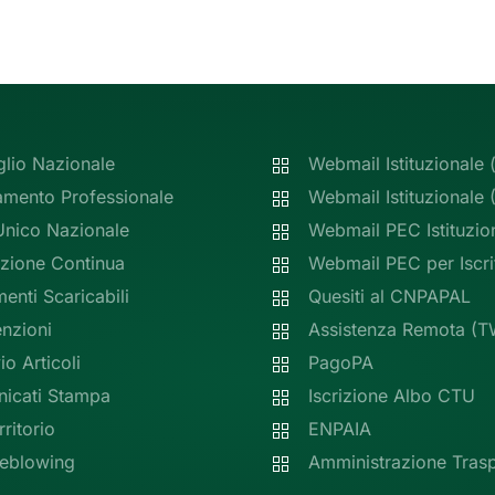
glio Nazionale
Webmail Istituzionale 
amento Professionale
Webmail Istituzionale
Unico Nazionale
Webmail PEC Istituzio
zione Continua
Webmail PEC per Iscrit
nti Scaricabili
Quesiti al CNPAPAL
nzioni
Assistenza Remota (T
io Articoli
PagoPA
icati Stampa
Iscrizione Albo CTU
rritorio
ENPAIA
leblowing
Amministrazione Tras