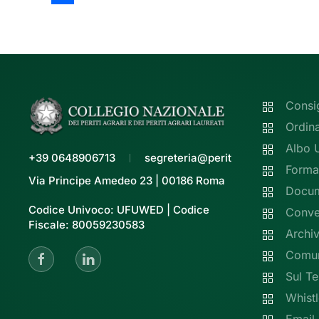
Share
Consi
Ordin
Albo 
+39 0648906713
segreteria@peritiagrari.it
Forma
Via Principe Amedeo 23 | 00186 Roma
Docume
Codice Univoco: UFUWED | Codice
Conve
Fiscale: 80059230583
Archiv
Comun
Sul Te
Whist