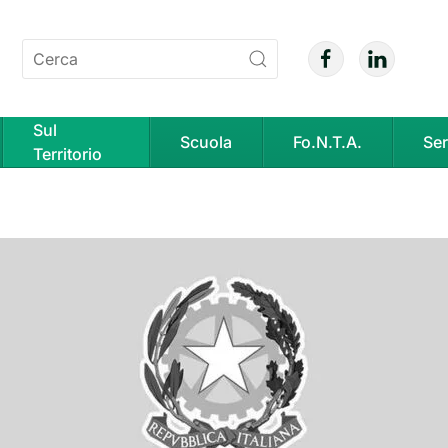
Sul
Scuola
Fo.N.T.A.
Ser
Territorio