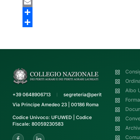
Copy
Link
Email
Share
Share
Consi
Ordin
Albo 
+39 0648906713
segreteria@peritiagrari.it
Forma
Via Principe Amedeo 23 | 00186 Roma
Docume
Codice Univoco: UFUWED | Codice
Conve
Fiscale: 80059230583
Archiv
Comun