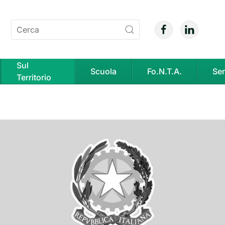
Sul
Scuola
Fo.N.T.A.
Ser
Territorio