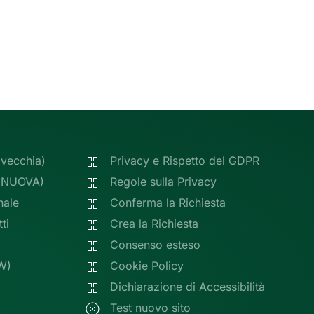
(vecchia)
Privacy e Rispetto del GDPR
 (NUOVA)
Regole sulla Privacy
nale
Conferma la Richiesta
ti
Crea la Richiesta
Consenso esteso
W)
Cookie Policy
Dichiarazione di Accessibilità
Test nuovo sito