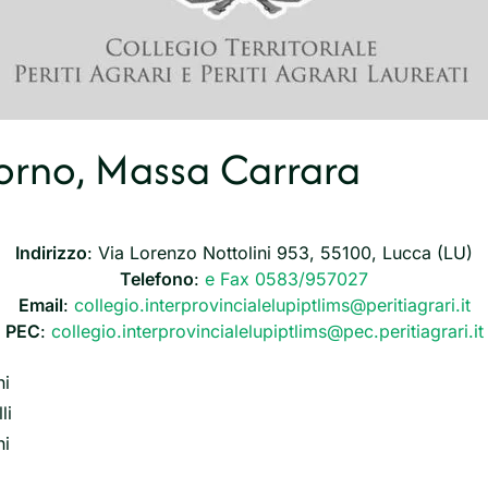
ivorno, Massa Carrara
Indirizzo
: Via Lorenzo Nottolini 953, 55100, Lucca (LU)
Telefono
:
e Fax 0583/957027
Email
:
collegio.interprovincialelupiptlims@peritiagrari.it
PEC
:
collegio.interprovincialelupiptlims@pec.peritiagrari.it
ni
li
hi