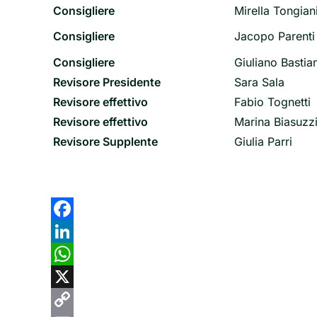
Consigliere
Mirella Tongian
Consigliere
Jacopo Parenti
Consigliere
Giuliano Bastia
Revisore Presidente
Sara Sala
Revisore effettivo
Fabio Tognetti
Revisore effettivo
Marina Biasuzz
Revisore Supplente
Giulia Parri
Facebook
LinkedIn
WhatsApp
X