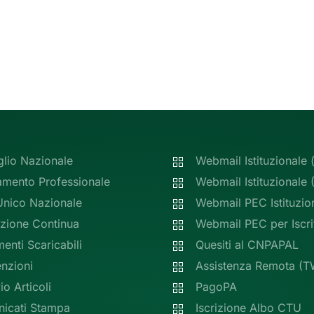
glio Nazionale
Webmail Istituzionale 
amento Professionale
Webmail Istituzionale
Unico Nazionale
Webmail PEC Istituzio
zione Continua
Webmail PEC per Iscrit
nti Scaricabili
Quesiti al CNPAPAL
nzioni
Assistenza Remota (T
io Articoli
PagoPA
icati Stampa
Iscrizione Albo CTU