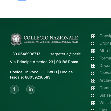
Share
Consi
Ordin
Albo 
+39 0648906713
segreteria@peritiagrari.it
Forma
Via Principe Amedeo 23 | 00186 Roma
Docume
Codice Univoco: UFUWED | Codice
Conve
Fiscale: 80059230583
Archiv
Comun
Sul Te
Whist
Email