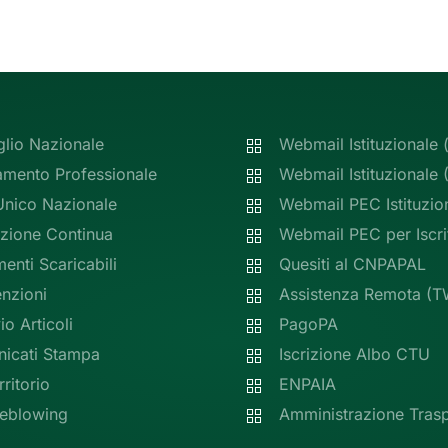
glio Nazionale
Webmail Istituzionale 
amento Professionale
Webmail Istituzionale
Unico Nazionale
Webmail PEC Istituzio
zione Continua
Webmail PEC per Iscrit
nti Scaricabili
Quesiti al CNPAPAL
nzioni
Assistenza Remota (T
io Articoli
PagoPA
icati Stampa
Iscrizione Albo CTU
rritorio
ENPAIA
leblowing
Amministrazione Tras