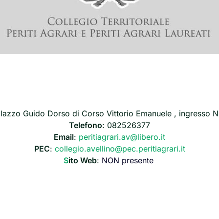
alazzo Guido Dorso di Corso Vittorio Emanuele , ingresso N
Telefono
: 082526377
Email
:
peritiagrari.av@libero.it
PEC
:
collegio.avellino@pec.peritiagrari.it
S
ito Web
:
NON presente