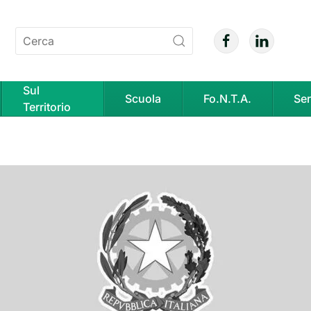
Sul
Scuola
Fo.N.T.A.
Ser
Territorio