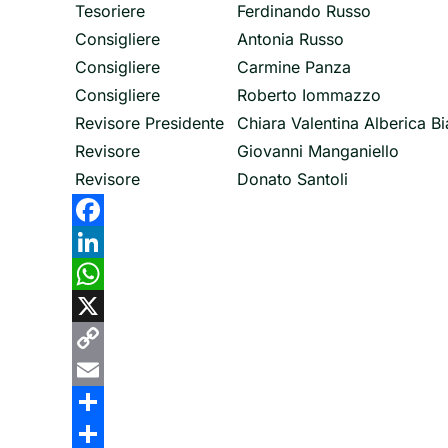
Tesoriere
Ferdinando Russo
Consigliere
Antonia Russo
Consigliere
Carmine Panza
Consigliere
Roberto Iommazzo
Revisore Presidente
Chiara Valentina Alberica B
Revisore
Giovanni Manganiello
Revisore
Donato Santoli
Facebook
LinkedIn
WhatsApp
X
Copy
Link
Email
Share