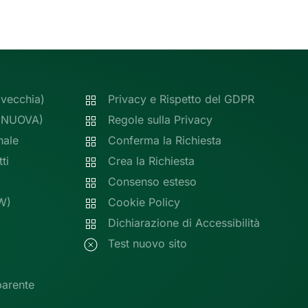
(vecchia)
Privacy e Rispetto del GDPR
 (NUOVA)
Regole sulla Privacy
nale
Conferma la Richiesta
ti
Crea la Richiesta
Consenso esteso
W)
Cookie Policy
Dichiarazione di Accessibilità
Test nuovo sito
parente