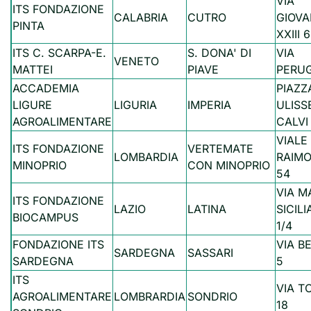
VIA
ITS FONDAZIONE
CALABRIA
CUTRO
GIOVA
PINTA
XXIII 
ITS C. SCARPA-E.
S. DONA' DI
VIA
VENETO
MATTEI
PIAVE
PERUG
ACCADEMIA
PIAZZ
LIGURE
LIGURIA
IMPERIA
ULISS
AGROALIMENTARE
CALVI
VIALE
ITS FONDAZIONE
VERTEMATE
LOMBARDIA
RAIMO
MINOPRIO
CON MINOPRIO
54
VIA M
ITS FONDAZIONE
LAZIO
LATINA
SICIL
BIOCAMPUS
1/4
FONDAZIONE ITS
VIA BE
SARDEGNA
SASSARI
SARDEGNA
5
ITS
VIA T
AGROALIMENTARE
LOMBRARDIA
SONDRIO
18