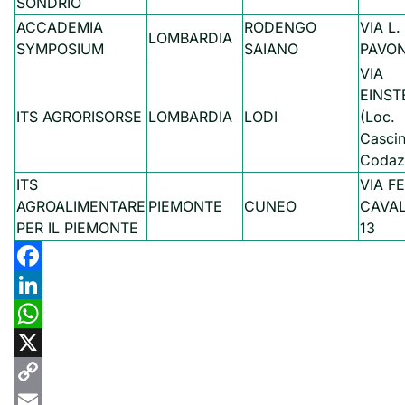
SONDRIO
ACCADEMIA
RODENGO
VIA L.
LOMBARDIA
SYMPOSIUM
SAIANO
PAVON
VIA
EINST
ITS AGRORISORSE
LOMBARDIA
LODI
(Loc.
Casci
Codaz
ITS
VIA F
AGROALIMENTARE
PIEMONTE
CUNEO
CAVAL
PER IL PIEMONTE
13
Facebook
LinkedIn
WhatsApp
X
Copy