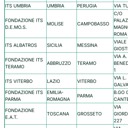
ITS UMBRIA
UMBRIA
PERUGIA
VIA TU
C/O
FONDAZIONE ITS
PALA
MOLISE
CAMPOBASSO
D.E.MO.S.
MAGNO
ROMA
VIALE
ITS ALBATROS
SICILIA
MESSINA
GIOST
VIA A.
FONDAZIONE ITS
ABBRUZZO
TERAMO
BENED
TERAMO
1
VIA L.
ITS VITERBO
LAZIO
VITERBO
GALVA
FONDAZIONE ITS
EMILIA-
B.GO 
PARMA
PARMA
ROMAGNA
CANTE
VIA
FONDAZIONE
TOSCANA
GROSSETO
GIORD
E.A.T.
227