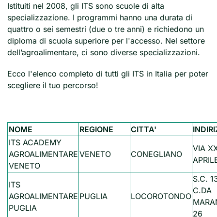
Istituiti nel 2008, gli ITS sono scuole di alta
specializzazione. I programmi hanno una durata di
quattro o sei semestri (due o tre anni) e richiedono un
diploma di scuola superiore per l'accesso. Nel settore
dell’agroalimentare, ci sono diverse specializzazioni.
Ecco l'elenco completo di tutti gli ITS in Italia per poter
scegliere il tuo percorso!
NOME
REGIONE
CITTA'
INDIR
ITS ACADEMY
VIA XX
AGROALIMENTARE
VENETO
CONEGLIANO
APRIL
VENETO
S.C. 1
ITS
C.DA
AGROALIMENTARE
PUGLIA
LOCOROTONDO
MARA
PUGLIA
26