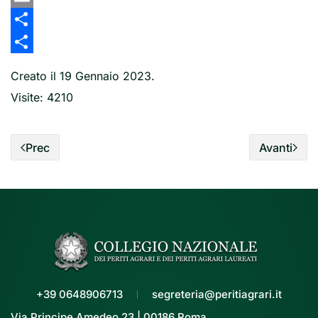
Link
Email
Share
Share
Creato il
19 Gennaio 2023
.
Visite: 4210
Prec
Avanti
+39 0648906713
segreteria@peritiagrari.it
Via Principe Amedeo 23 | 00186 Roma