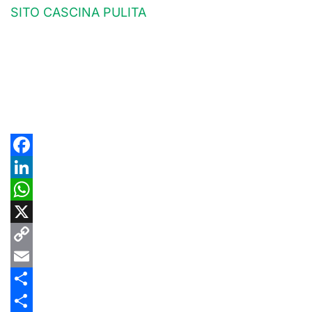
SITO CASCINA PULITA
Facebook
LinkedIn
WhatsApp
X
Copy
Link
Email
Share