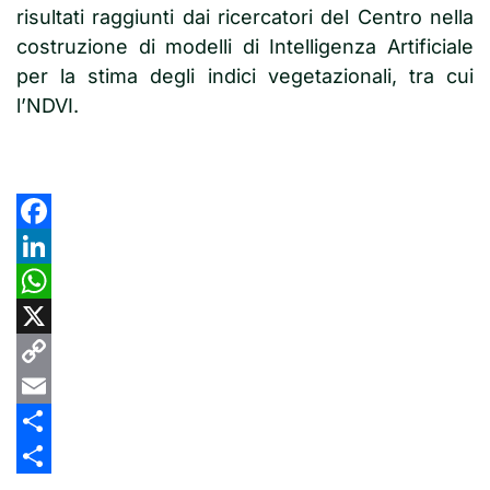
risultati raggiunti dai ricercatori del Centro nella
costruzione di modelli di Intelligenza Artificiale
per la stima degli indici vegetazionali, tra cui
l’NDVI.
Facebook
LinkedIn
WhatsApp
X
Copy
Link
Email
Share