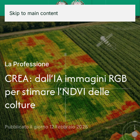
Menu
Skip to main content
La Professione
CREA: dall’IA immagini RGB
per stimare l’NDVI delle
colture
Pubblicato il giorno
12 Febbraio 2026