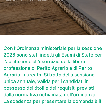
Con l’Ordinanza ministeriale per la sessione
2026 sono stati indetti gli Esami di Stato per
l’abilitazione all’esercizio della libera
professione di Perito Agrario e di Perito
Agrario Laureato. Si tratta della sessione
unica annuale, valida per i candidati in
possesso dei titoli e dei requisiti previsti
dalla normativa richiamata nell’ordinanza.
La scadenza per presentare la domanda è il